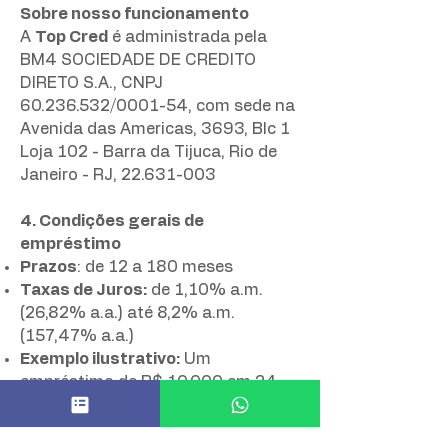
Sobre nosso funcionamento
A
Top Cred
é administrada pela
BM4 SOCIEDADE DE CREDITO
DIRETO S.A., CNPJ
60.236.532
/0001-54, com sede na
Avenida das Americas, 3693, Blc 1
Loja 102 - Barra da Tijuca, Rio de
Janeiro - RJ,
22.631-003
4. Condições gerais de
empréstimo
Prazos
: de 12 a 180 meses
Taxas de Juros:
de 1,10% a.m.
(26,82% a.a.) até 8,2% a.m.
(157,47% a.a.)
Exemplo ilustrativo:
Um
empréstimo de R$ 10.000 em 24
meses, com juros estimados de
3,4% a.m. (49,9% a.a.) e CET de