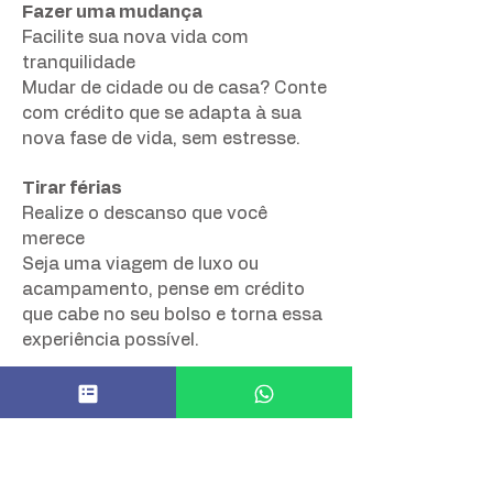
Fazer uma mudança
Facilite sua nova vida com
tranquilidade
Mudar de cidade ou de casa? Conte
com crédito que se adapta à sua
nova fase de vida, sem estresse.
Tirar férias
Realize o descanso que você
merece
Seja uma viagem de luxo ou
acampamento, pense em crédito
que cabe no seu bolso e torna essa
experiência possível.
Realizar casamento
Celebre com tudo que sonhou
Planejando o grande dia? Um
empréstimo pessoal pode ajudar a
tornar cada detalhe ainda mais